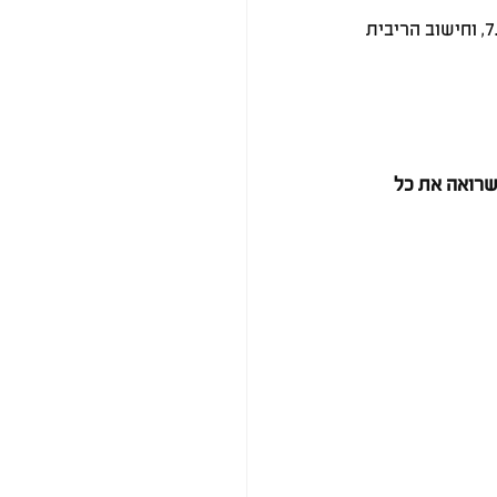
בדוגמאות שלפנינו נבחנת השקעה בנכס שעלותו 300,000 ש"ח, המייצר תשואה נטו של 7.25%, וחישוב הריבית 
 בה להראות לכם את ההשפעה של כל אלטרנטיבה בעיניים שלי כמתכנן פיננסי CFP שרואה את כל 