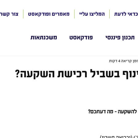
כדאי לדעת
המליצו עליי
מאמרים ופודקאסט
צור קשר
תכנון פיננסי
פודקאסט
משכנתאות
זמן קריאה 4 דקות
נוף בשביל רכישת השקעה?
ס להשקעה - מה דעתכם?
כמתכנן פיננסי מוסמך CFP (וכרואה חשבון) 