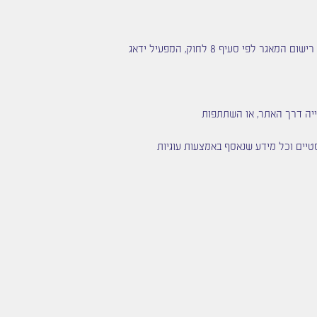
המידע האישי שנאסף במסגרת פעילות האתר נרשם במאגר מידע המוחזק אצל המפעיל, וכפוף להוראות החוק. אם קיימת חובת רישום המאגר לפי סעיף 8 לחוק, המפעיל ידאג
ייה דרך האתר, או השתתפות
תונים סטטיסטיים וכל מידע שנאסף באמצעות עוגיות