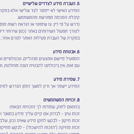
5. העברת מידע לצדדים שלישיים
המידע האישי לא יימסר לצד שלישי אלא במקרי
קיבלת הסכמה מפורשת מהמשתמש.
נדרש על פי דין, צו שיפוטי או הוראת רשות מוס
לצורך תפעול השירותים באתר (כגון שירותי דיו
במקרה של העברת פעילות האתר לגורם אחר, בכפ
6. אבטחת מידע
המפעיל מיישם אמצעים מנהליים, טכנולוגיים ואר
עם זאת, אין ביכולתנו להבטיח הגנה מוחלטת, 
7. שמירת מידע
המידע יישמר אך ורק למשך הזמן הנדרש למימוש
8. זכויות המשתמשים
בהתאם לחוק, עומדות לך הזכויות הבאות:
זכות עיון – לבדוק אם קיים עליך מידע במאגר ולע
זכות תיקון – לבקש לתקן מידע שאינו נכון, שלם 
זכות מחיקה ("הזכות להישכח") – לבקש מחיקת