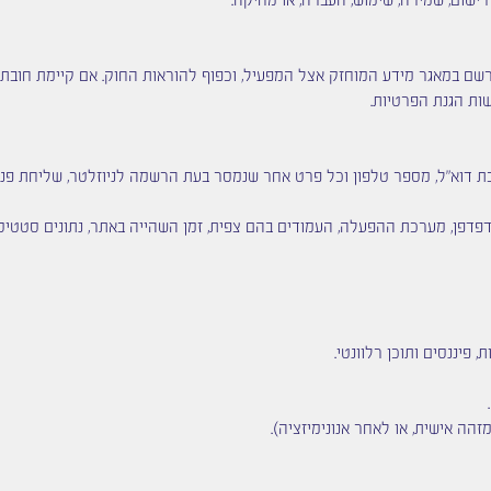
 רישום, שמירה, שימוש, העברה, או מחיקה.
ת הגנת הפרטיות.
בת דוא"ל, מספר טלפון וכל פרט אחר שנמסר בעת הרשמה לניוזלטר, שליחת פנ
סף באופן אוטומטי – כתובת IP, סוג הדפדפן, מערכת ההפעלה, העמודים בהם צפית, זמן השהייה באתר, נ
 פיננסים ותוכן רלוונטי.
זהה אישית, או לאחר אנונימיזציה).