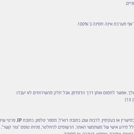
יים.
מערכת אינה חסינה ב־100%.
ך. אפשר לחסום אותן דרך הדפדפן, אבל חלק מהשירותים לא יעבדו.
)
בעקיפין, לרבות שם, כתובת דוא"ל, מספר טלפון, כתובת IP, פרטי שימוש באתר ועוד.
ל מידע אישי של משתמשי האתר, הרשומים לניוזלטר, פניות טופס "צור קשר", א