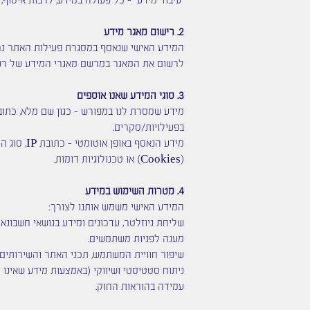
"עיבוד מידע" – כל פעולה במידע, לרבות איסוף,
2. רישום מאגר מידע
לרשום את המאגר במרשם מאגרי המידע של רשו
3. סוגי המידע שאנו אוספים
מידע שמסרת לנו במפורש – כגון שם מלא, כתו
בפעילויות/סקרים.
מידע הנא
(Cookies) או טכנולוגיות דומות.
4. מטרות השימוש במידע
המידע האישי משמש אותנו לצורך:
שליחת ניוזלטר, עדכונים ומידע בנושאי חשבונאות,
מענה לפניות משתמשים.
שיפור חוויית המשתמש, תכני האתר והשירותים.
ניתוח סטטיסטי ושיווקי (באמצעות מידע שאינו מ
עמידה בהוראות החוק.